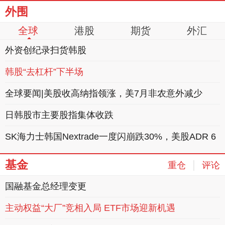
外围
全球
港股
期货
外汇
外资创纪录扫货韩股
韩股“去杠杆”下半场
全球要闻|美股收高纳指领涨，美7月非农意外减少
日韩股市主要股指集体收跌
SK海力士韩国Nextrade一度闪崩跌30%，美股ADR 6
日跌4.97%
基金
|
重仓
评论
国融基金总经理变更
11:06
主动权益“大厂”竞相入局 ETF市场迎新机遇
09:35