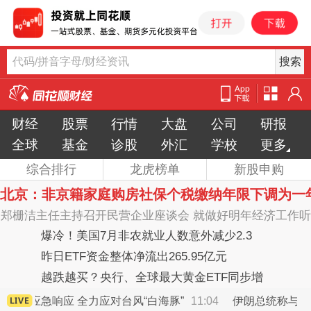
代码/拼音字母/财经资讯
同
花
顺
财经
股票
行情
大盘
公司
研报
财
经
全球
基金
诊股
外汇
学校
更多
综合排行
龙虎榜单
新股申购
北京：非京籍家庭购房社保个税缴纳年限下调为一
郑栅洁主任主持召开民营企业座谈会 就做好明年经济工作听
取意见建议
爆冷！美国7月非农就业人数意外减少2.3
万，降息更近了吗
昨日ETF资金整体净流出265.95亿元
越跌越买？央行、全球最大黄金ETF同步增
持黄金
四级应急响应 全力应对台风“白海豚”
11:04
伊朗总统称与美