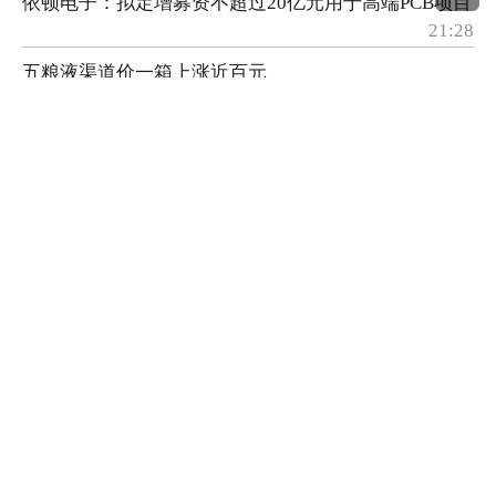
依顿电子：拟定增募资不超过20亿元用于高端PCB项目
21:28
五粮液渠道价一箱上涨近百元
21:26
WTI原油涨超2%
21:09
深圳佳贤通信回应：英伟达AI-RAN技术团队曾到访公
司，双方已成立技术工作组
21:07
盛科通信：国家集成电路产业投资基金减持410万股，
触及5%刻度
20:57
打开同花顺 查看全部公司新闻
首页
财经
股票
数据