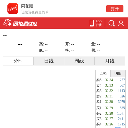
同花顺
打开
让投资变得更简单
--
--
高:
--
开:
--
量:
--
低:
--
换:
--
额:
--
--
--
分时
日线
周线
月线
五档
明细
卖5
32.34
277
卖4
32.33
567
卖3
32.32
1113
卖2
32.31
526
卖1
32.30
3079
买1
32.29
635
买2
32.28
1.5万
买3
32.27
2411
买4
32.26
1715