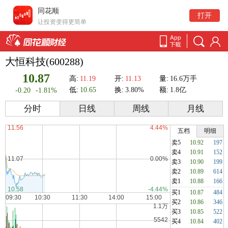
同花顺
打开
让投资变得更简单
大恒科技(600288)
10.87
高:
11.19
开:
11.13
量:
16.6万手
低:
10.65
换:
3.80%
额:
1.8亿
-0.20
-1.81%
分时
日线
周线
月线
五档
明细
卖5
10.92
197
卖4
10.91
152
卖3
10.90
199
卖2
10.89
614
卖1
10.88
166
买1
10.87
484
买2
10.86
346
买3
10.85
522
买4
10.84
402