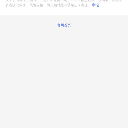
人工智能算法，如有出入请以证监会指定上市公司信息披露平台为准。如有投
资者据此操作，风险自担，同花顺对此不承担任何责任。
举报
官网首页