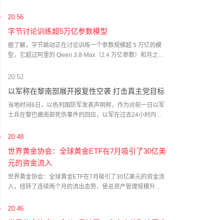
刻度的告知函》及《简式权益变动报告书》。该股东于2026
年7月21日至2026年8月6日通过集中竞价方式减持公司股份
20:56
410万股，持股比例由11.00%减少至10.00%，权益变动触及
字节讨论训练超5万亿参数模型
5%刻度。本次权益变动为持股5%以上的非第一大股东减持
公司股份所致，不触及要约收购，不会导致无控股股东及实
据了解，字节跳动正在讨论训练一个参数规模超 5 万亿的模
际控制人的情况发生变化。本次权益变动后，信息披露义务
型，它超过阿里的 Qwen 3.8-Max（2.4 万亿参数）和月之暗
人仍处于其减持计划实施期间。
面的 K3（2.8 万亿参数），也是目前国内已知参数规模最大
的模型。通常而言，模型规模越大，智能水平往往越高。不
20:52
过该计划仍处于早期阶段，并不代表模型最终一定会发布。
以军称在黎南部展开报复性空袭 打击真主党目标
新模型将由 Seed Foundation 负责人项亮主导，与大语言模
型预训练数据负责人沈科合作。为此，Seed 正在重新梳理组
当地时间6日，以色列国防军发表声明称，作为对前一日以军
织，划分职责，分配资源。 多位字节人士告诉我们，上半
士兵在黎巴嫩南部死伤事件的回应，以军在过去24小时内对
年，Seed 许多团队也在不断反思。这是字节讨论训练超 5 万
黎南部多个地区的真主党目标实施了报复性军事打击，目标
亿参数模型的原因之一，与其在现有尺寸上继续追赶，不如
包括黎真主党的武器储存设施、一处指挥中心以及多处军事
20:48
把参数规模一次推到同行的数倍，争取领先位置。“像一场赌
基础设施。（央视新闻）
世界黄金协会：全球黄金ETF在7月吸引了30亿美
博。” 一位接近 Seed 人士说。 字节自成立一直以来推崇 “大
元的资金流入
力出奇迹”：进入一个领域时，通常会成立不止一个团队，投
入大量资源，同时推进多个项目。（《晚点 LatePost》）
世界黄金协会：全球黄金ETF在7月吸引了30亿美元的资金流
入，扭转了连续两个月的流出态势，使总资产管理规模升至
5300亿美元；持仓量增加23吨，至4068吨。黄金市场流动性
持续放松，日均交易量降至3560亿美元/日，环比下降3.5%。
20:46