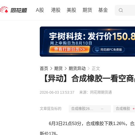
A股
港股
美股
期货
基金
首页
期货
期货异动
正文
【异动】合成橡胶一看空商
2026-06-03 13:53:37
来源：
同花顺期货通
文章提及标的
合成橡胶2607沽14000
--
合成橡胶
+
6月3日21点53分，合成橡胶下跌1.26%，合成
新价176。