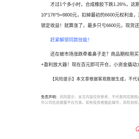
才过1个多小时，合成橡胶下跌1.26%，这期
10*176*5=8800元，扣掉最初的6600元
锁定收益！就算涨了，最多只亏6600元，现货
赶紧解锁同款技能！
还在被市场涨跌牵着鼻子走？商品期权用买
+盈利放大器！现在百元即可开仓，小资金撬动
【风险提示】本文章根据客观数据生成，不代
免责声明：
风险提示：本文内容仅供参考，不代表同花顺观
市公司信息披露平台为准。如有投资者据此操作，风险自担