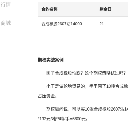
行情
合约名称
剩余日
商城
合成橡胶2607沽14000
21
期权实战案例
囤了合成橡胶怕跌？这个期权策略试过吗？
小王是做轮胎贸易的，手里囤了10吨合成
占压资金。
期权顾问说，可以买10张合成橡胶2607沽1
*132元/吨*5吨/手=6600元。