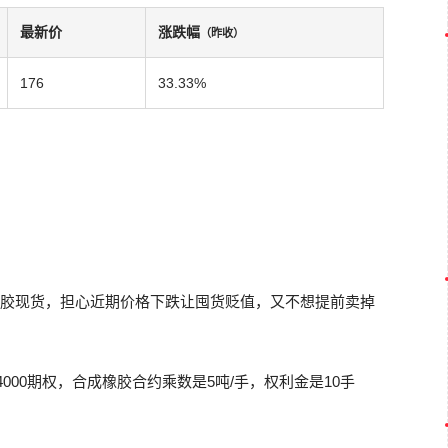
最新价
涨跌幅
（昨收）
176
33.33%
橡胶现货，担心近期价格下跌让囤货贬值，又不想提前卖掉
4000期权，合成橡胶合约乘数是5吨/手，权利金是10手