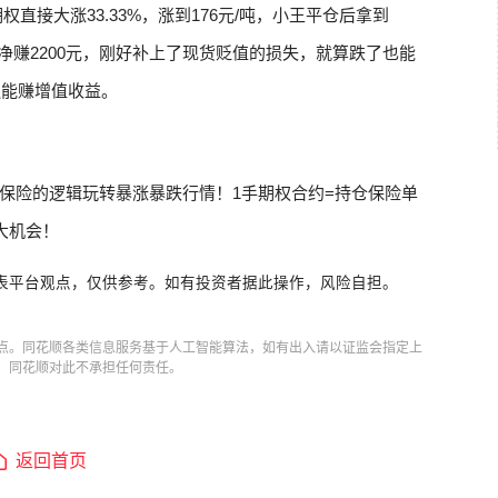
权直接大涨33.33%，涨到176元/吨，小王平仓后拿到
权利金，净赚2200元，刚好补上了现货贬值的损失，就算跌了也能
还能赚增值收益。
保险的逻辑玩转暴涨暴跌行情！1手期权合约=持仓保险单
大机会！
表平台观点，仅供参考。如有投资者据此操作，风险自担。
点。同花顺各类信息服务基于人工智能算法，如有出入请以证监会指定上
，同花顺对此不承担任何责任。
返回首页