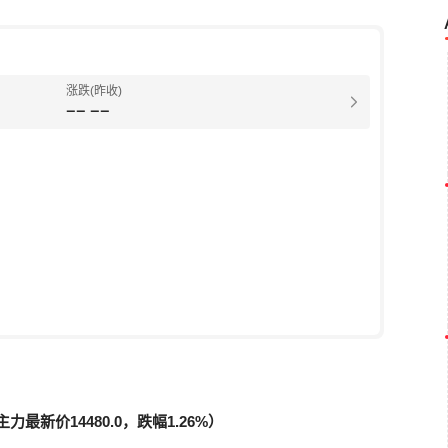
涨跌(昨收)
--
--
最新价14480.0，跌幅1.26%）