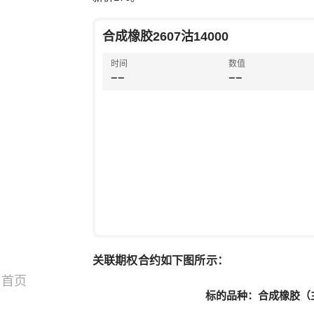
合成橡胶2607沽14000
时间
数值
--
--
关联期权合约如下图所示：
首页
标的品种：合成橡胶（主力