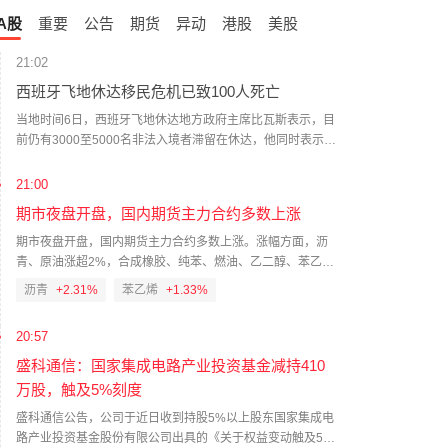
A股
重要
公告
期货
异动
港股
美股
21:02
西班牙飞地休达移民危机已致100人死亡
当地时间6日，西班牙飞地休达地方政府主席比瓦斯表示，目
前仍有3000至5000名非法入境者滞留在休达，他同时表示，
上周发生在休达的大规模非法越境事件已造成至少100人死
亡。欧洲议会当天就休达移民危机召开视频会议，比瓦斯参
21:00
加了这一会议。（央视新闻）
期市夜盘开盘，国内期货主力合约多数上涨
期市夜盘开盘，国内期货主力合约多数上涨。涨幅方面，沥
青、原油涨超2%，合成橡胶、纯苯、燃油、乙二醇、苯乙烯
等涨超1%。跌幅方面，沪银、沪镍跌超1%。
沥青
+2.31%
苯乙烯
+1.33%
20:57
盛科通信：国家集成电路产业投资基金减持410
万股，触及5%刻度
盛科通信公告，公司于近日收到持股5%以上股东国家集成电
路产业投资基金股份有限公司出具的《关于权益变动触及5%