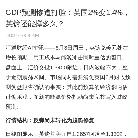
GDP预测惨遭打脸：英国2%变1.4%，
英镑还能撑多久？
06-03 20:38 汇通网
汇通财经APP讯——6月3日周三，英镑兑美元处在
增长预期、用工成本与能源冲击同时重估的窗口。
盘面上，汇价交投1.3450附近，日内波幅不大，处
于近期震荡区间。市场同时需要消化英国6月财政预
测复盘报告确认的事实：其此前预算的经济影响估
计偏乐观，而新的能源价格扰动尚未完整写入财政
预测。
行情结构：反弹尚未转化为趋势修复
日线图显示，英镑兑美元自1.3657回落至1.3302，