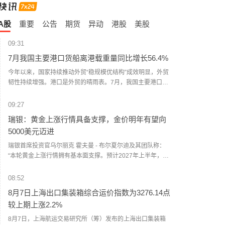
A股
重要
公告
期货
异动
港股
美股
09:31
7月我国主要港口货船离港载重量同比增长56.4%
今年以来，国家持续推动外贸“稳规模优结构”成效明显，外贸
韧性持续增强。港口是外贸的晴雨表。7月，我国主要港口货
运船舶离港载重量同比增长56.4%，增速比6月大幅提高38.9
个百分点。
09:27
瑞银：黄金上涨行情具备支撑，金价明年有望向
5000美元迈进
瑞银首席投资官乌尔丽克 霍夫曼 - 布尔夏尔迪及其团队称：
“本轮黄金上涨行情拥有基本面支撑。预计2027年上半年，金
价将向每盎司5000美元迈进。团队预判通胀将逐步缓和，美
联储今年有望维持利率不变，并在2027年重启降息周期。“政
08:52
策利率下行预期升温，大概率压低实际收益率、拖累美元走
8月7日上海出口集装箱综合运价指数为3276.14点
势，进而提振黄金投资需求，为黄金营造更加有利的市场环
较上期上涨2.2%
境。”
8月7日，上海航运交易研究所（筹）发布的上海出口集装箱