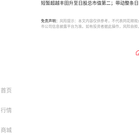
短暂超越丰田升至日股总市值第二；带动整条日
免责声明：
风险提示：本文内容仅供参考，不代表同花顺观
市公司信息披露平台为准。如有投资者据此操作，风险自担
首页
行情
商城