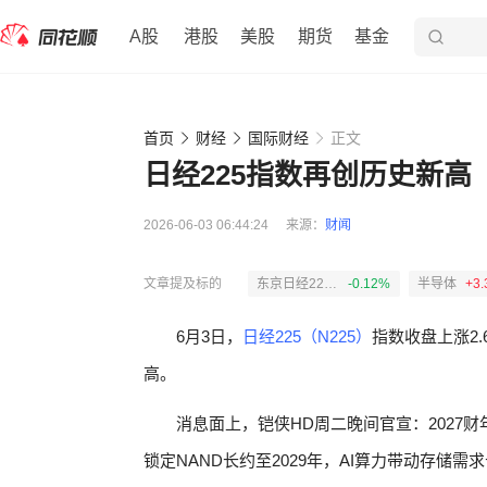
A股
港股
美股
期货
基金
首页
财经
国际财经
正文
日经225指数再创历史新高
2026-06-03 06:44:24
来源：
财闻
文章提及标的
东京日经225指数
-0.12%
半导体
+3
6月3日，
日经225（N225）
指数收盘上涨2.
高。
消息面上，铠侠HD周二晚间官宣：2027
锁定NAND长约至2029年，AI算力带动存储