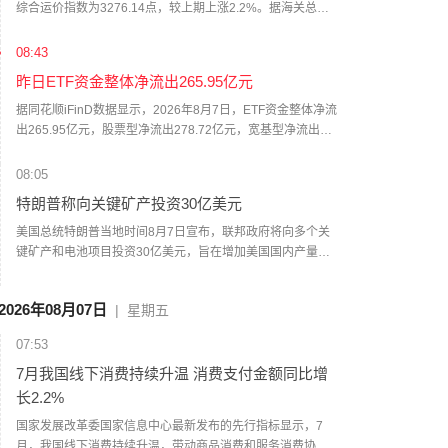
综合运价指数为3276.14点，较上期上涨2.2%。据海关总署
最新公布的数据显示，以美元计价，中国7月出口同比增加
23.9%，增速继续保持高位，出口的强劲表现对中国出口集运
08:43
市场平稳发展起到长期的支撑作用。
昨日ETF资金整体净流出265.95亿元
据同花顺iFinD数据显示，2026年8月7日，ETF资金整体净流
出265.95亿元，股票型净流出278.72亿元，宽基型净流出
228.11亿元。当日ETF资金净流出榜单排名前3依次为：南方
中证1000ETF（512100）净流出49.23亿元，华泰柏瑞沪深
08:05
300ETF（510300）净流出27.36亿元，华夏中证
特朗普称向关键矿产投资30亿美元
1000ETF（159845）净流出23.09亿元。
美国总统特朗普当地时间8月7日宣布，联邦政府将向多个关
键矿产和电池项目投资30亿美元，旨在增加美国国内产量，
并以此推动国家安全与产业政策。 （CCTV国际时讯）
2026年08月07日
|
星期五
07:53
7月我国线下消费持续升温 消费支付金额同比增
长2.2%
国家发展改革委国家信息中心最新发布的先行指标显示，7
月，我国线下消费持续升温，带动商品消费和服务消费协同