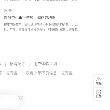
向好。7月消费支付金额同比增长2.2%，增速较上月加快0.8
个百分点。中小商户的经营活力稳步增强，反映中小商户经
07:45
营状况的实体商业活力指数较上月提高3.1%。实体商户经营
部分中小银行逆势上调存款利率
健康指数、线下消费者活力指数环比均有增长。（央视新
闻）
在年内多数中小银行延续存款利率下调趋势的背景下，近
日，广东、湖北等地部分农商行、村镇银行逆势上调存款利
率，涉及一年期至五年期等多个期限的存款品种，调整幅度
最高达33个基点。目前中小银行存款利率调整呈现两极分化
07:40
态势。受访专家认为，在净息差压力之下，中小银行调降存
光伏多晶硅八巨头联署“反内卷”倡议书 多晶硅价
款利率依旧是主流，部分中小银行阶段性调升存款利率，以
格有望回升至成本线以上
缓解存款到期流失，但并不普遍。（证券日报）
8月6日晚，国内八大多晶硅企业在上海共同签署“反内卷”倡议
接
招聘英才
用户体验计划
书，承诺不得低于成本价销售。由于八家企业合计占据国内
超过90%的多晶硅有效产能，此举为市场传递了拟修复价格
荐举报专区
涉青少年不良信息举报专区
的信号。多位受访人士认为，在有关部门监督下，多晶硅市
07:39
场价格有望回升至成本线以上。不过，由于多晶硅价格低迷
发力产品创新 持续增资扩容 外资公募加码布局中
举报
的根本原因是供过于求，真正的价格回暖尚需依靠真正的落
国资产
后产能出清来实现。 (上证报)
外资公募正加码布局中国资产。一批外资公募正密集发行权
反馈
：ZX0050）
益类基金及“固收+”等含权类产品，同时积极投身产品创新。
多家外资公募表示，当前推出新品，核心缘于对中国资本市