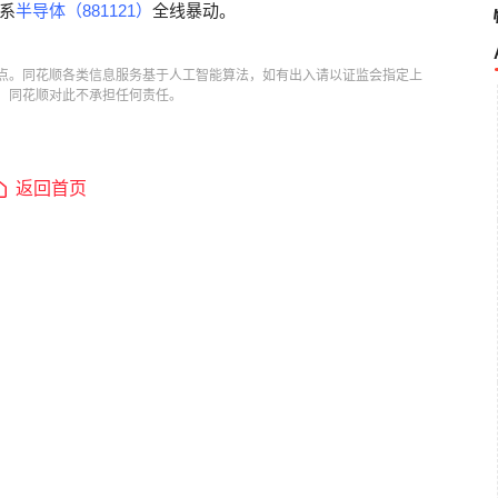
系
半导体（881121）
全线暴动。
点。同花顺各类信息服务基于人工智能算法，如有出入请以证监会指定上
，同花顺对此不承担任何责任。
返回首页