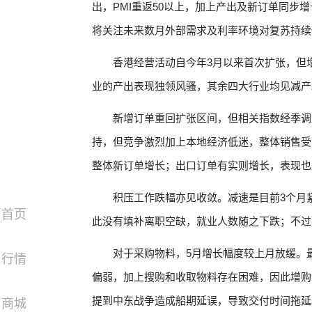
出，PMI重返50以上，加上产出及新订单同步
将关注未来数月外部需求及利率环境对复苏持续
香港经营活动自今年3月以来首次扩张，但
业的产出表现独领风骚，其余四大行业均见减产
新增订单重回扩张区间，但相关指数经季调
持，但竞争激烈加上本地经济低迷，整体销售受
整体新订单增长；出口订单有实则增长，表现也
积压工作跌幅亦见收敛。减速是目前3个月
首页
此没有填补离职空缺，就业人数随之下跌；不过
对于采购物料，5月增长幅度较上月放缓。
行情
偏弱，加上搜购和收取物料存在困难，因此增购
提到中东战争造成船期延误，导致交付时间拖延
商城