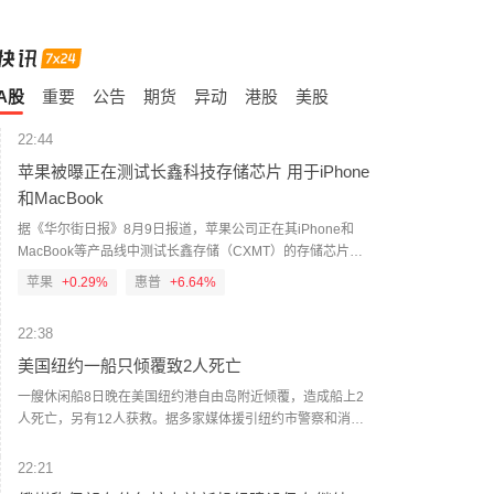
A股
重要
公告
期货
异动
港股
美股
22:44
苹果被曝正在测试长鑫科技存储芯片 用于iPhone
和MacBook
据《华尔街日报》8月9日报道，苹果公司正在其iPhone和
MacBook等产品线中测试长鑫存储（CXMT）的存储芯片，
以缓解因人工智能热潮引发的内存短缺问题。报道援引知情
苹果
+0.29%
惠普
+6.64%
人士称，苹果公司已与中国最大的芯片制造商长鑫存储就零
部件供应展开初步洽谈，目标是在中国销售的部分设备中使
22:38
用这些芯片。路透社此前报道称，长鑫存储正考虑在北京建
设第二座存储芯片工厂，以提高产能。此外，笔记本电脑制
美国纽约一船只倾覆致2人死亡
造商惠普（HP）和宏碁（Acer）已开始在销往美国以外市场
一艘休闲船8日晚在美国纽约港自由岛附近倾覆，造成船上2
的设备中使用长鑫存储的芯片，以缓解供应短缺。(财联社)
人死亡，另有12人获救。据多家媒体援引纽约市警察和消防
部门消息报道，死者为一名27岁女性和一名5个月大的婴儿。
警方尚未确认两人是否为亲属关系。报道说，事发船只于8日
22:21
22时25分左右在自由岛附近倾覆。救援人员成功救起12人。