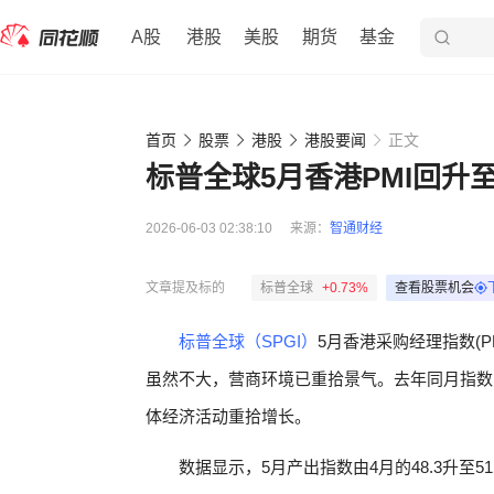
A股
港股
美股
期货
基金
首页
股票
港股
港股要闻
正文
标普全球5月香港PMI回升至
2026-06-03 02:38:10
来源：
智通财经
文章提及标的
标普全球
+0.73%
查看股票机会
标普全球（SPGI）
5月香港采购经理指数(P
虽然不大，营商环境已重拾景气。去年同月指数为4
体经济活动重拾增长。
数据显示，5月产出指数由4月的48.3升至