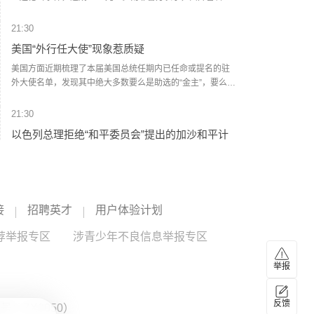
普敦兰加、古古莱图和开耶利查三个地区先后发生枪击事
件，共造成11人死亡。其中，兰加一处住宅内5人遭枪击身
21:30
亡。警方已在相关地区加强警力部署并展开调查，目前尚未
美国“外行任大使”现象惹质疑
公布作案动机及嫌疑人情况。（央视新闻）
美国方面近期梳理了本届美国总统任期内已任命或提名的驻
外大使名单，发现其中绝大多数要么是助选的“金主”，要么是
政治方面的“忠实拥趸”。美国方面认为，这种做法违背了数十
年来主要从职业外交官中挑选驻外大使的美国传统。据美国
21:30
外交人员协会6日的数据，比较了自福特总统之后历任美国总
以色列总理拒绝“和平委员会”提出的加沙和平计
统任内国会中期选举年份的驻外大使岗位情况。数据显示，
划
截至今年7月中旬的本届美国政府任期内，在任大使90人，其
中仅25人为职业外交官出身，占比不到三分之一，其余65人
以色列总理内塔尼亚胡9日说，以色列拒绝美国发起的所谓“和
属于“政治任命”；尚有102个大使岗位空缺，超过岗位总数一
平委员会”提出的加沙和平计划，并称在巴勒斯坦伊斯兰抵抗
半，其中72个岗位未提名人选，另外30名大使候选人正等待
运动（哈马斯）真正解除武装之前，以军不会撤出加沙地
接
国会参议院批准。根据数据分析，本届政府已任命或提名的
招聘英才
用户体验计划
带。 据以色列多家媒体报道，内塔尼亚胡当天在每周例行内
21:30
百余名大使人选中，90%并非来自职业外交官队伍，而是出
阁会议开始时说，“以色列拒绝这份包含15点内容的和平计
荐举报专区
无人机威胁增多 德国新建机构研究应对
涉青少年不良信息举报专区
自现任总统的支持者阵营。在民主党籍总统拜登任内，截至
划”。他说，哈马斯必须解除武装，“是所有武器，包括重型武
中期选举年7月中旬，美国有134名驻外大使在任，其中84人
器和轻型武器，是真正解除武装，而不是虚假的解除武装”。
德国莱比锡机场发现搭载爆炸物的无人机后，内政部长亚历
为职业外交官。法律专家指出，尽管美国1980年出台的《外
举报
内塔尼亚胡说，以色列正与美国进行讨论，“他们（美方）有
山大·多布林特宣布该国将新建一所无人机安全研究机构，以
交服务法》明确要求驻外大使必须由具有外交经验的人员担
自己的想法，有些我们能接受，有些我们不能接受”。他说，
应对这类威胁。据德国《星期日图片报》9日报道，这一新机
无人机
--
任，不可用作政治赞助人的奖励，但因为美国总统拥有人事
“以军将继续挫败针对以色列军队和平民的威胁”。 内塔尼亚胡
构位于德国东部萨克森-安哈尔特州的德国航空航天中心试验
反馈
：ZX0050）
任命权，该法条仅被当作“建议”。（央视新闻）
还说，他永远不会接受在加沙地带或约旦河西岸建立巴勒斯
机场，将于本月18日成立。多布林特表示，该机构将致力于