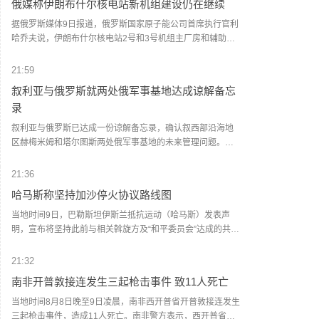
俄媒称伊朗布什尔核电站新机组建设仍在继续
警方称事故原因正在调查中。（新华社）
据俄罗斯媒体9日报道，俄罗斯国家原子能公司首席执行官利
哈乔夫说，伊朗布什尔核电站2号和3号机组主厂房和辅助厂
房的建设仍在继续。 利哈乔夫当日接受采访时说，俄罗斯国
家原子能公司已着手将从伊朗撤离的专家派回布什尔核电
21:59
站。首批5名工程技术人员已经抵达，目前在该核电站的俄罗
叙利亚与俄罗斯就两处俄军事基地达成谅解备忘
斯专家一共25人。第二批专家将在未来两周内派出，人数达
录
数十人。 利哈乔夫预计，如果一切顺利，今年秋季在布什尔
核电站工作的俄方专家人数有望达到100人。他同时强调，
叙利亚与俄罗斯已达成一份谅解备忘录，确认叙西部沿海地
“这一切的前提条件是美伊能够就停止军事对抗达成最终协
区赫梅米姆和塔尔图斯两处俄军事基地的未来管理问题。根
议，双方冲突不再升级”。 布什尔核电站位于伊朗南部城市布
据这份谅解备忘录，双方同意调整改造俄罗斯在叙利亚沿海
什尔城外，建于波斯湾沿岸，是伊朗境内唯一运转的核电
地区的军事基地。具有军事性质的设施将被改为联合培训和
21:36
站。(新华社)
训练中心。具有民用性质的设施将由叙过渡政府负责管理，
哈马斯称坚持加沙停火协议路线图
主要包括赫梅米姆机场和塔尔图斯港码头。相关改造工作将
在3个月内完成。（新华社）
当地时间9日，巴勒斯坦伊斯兰抵抗运动（哈马斯）发表声
明，宣布将坚持此前与相关斡旋方及“和平委员会”达成的共
识，继续推进加沙地带停火协议第二阶段路线图。声明说，
哈马斯重申将认真落实“十五点方案”中的各项共识，并主张为
21:32
执行相关条款制定明确的时间表。声明表示，当前阶段的重
南非开普敦接连发生三起枪击事件 致11人死亡
中之重是确保加沙停火协议各阶段内容全面执行，从而实现
全面停火、结束冲突。此外，还应完成以军撤出、口岸开
当地时间8月8日晚至9日凌晨，南非西开普省开普敦接连发生
放、人道援助物资运入、重建进程启动。（央视新闻）
三起枪击事件，造成11人死亡。南非警方表示，西开普省开