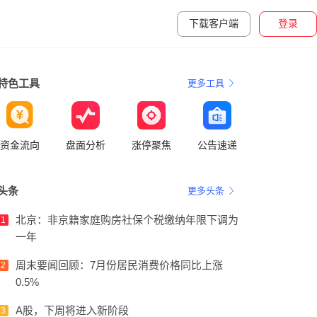
下载客户端
登录
特色工具
更多工具
资金流向
盘面分析
涨停聚焦
公告速递
头条
更多头条
北京：非京籍家庭购房社保个税缴纳年限下调为
1
一年
周末要闻回顾：7月份居民消费价格同比上涨
2
0.5%
A股，下周将进入新阶段
3